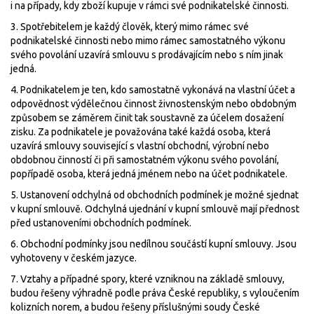
i na případy, kdy zboží kupuje v rámci své podnikatelské činnosti.
3. Spotřebitelem je každý člověk, který mimo rámec své
podnikatelské činnosti nebo mimo rámec samostatného výkonu
svého povolání uzavírá smlouvu s prodávajícím nebo s ním jinak
jedná.
4. Podnikatelem je ten, kdo samostatně vykonává na vlastní účet a
odpovědnost výdělečnou činnost živnostenským nebo obdobným
způsobem se záměrem činit tak soustavně za účelem dosažení
zisku. Za podnikatele je považována také každá osoba, která
uzavírá smlouvy související s vlastní obchodní, výrobní nebo
obdobnou činností či při samostatném výkonu svého povolání,
popřípadě osoba, která jedná jménem nebo na účet podnikatele.
5. Ustanovení odchylná od obchodních podmínek je možné sjednat
v kupní smlouvě. Odchylná ujednání v kupní smlouvě mají přednost
před ustanoveními obchodních podmínek.
6. Obchodní podmínky jsou nedílnou součástí kupní smlouvy. Jsou
vyhotoveny v českém jazyce.
7. Vztahy a případné spory, které vzniknou na základě smlouvy,
budou řešeny výhradně podle práva České republiky, s vyloučením
kolizních norem, a budou řešeny příslušnými soudy České