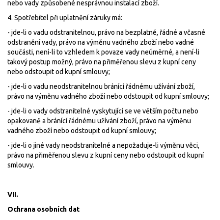
nebo vady způsobené nesprávnou instalací zboží.
4. Spotřebitel při uplatnění záruky má:
- jde-li o vadu odstranitelnou, právo na bezplatné, řádné a včasné
odstranění vady, právo na výměnu vadného zboží nebo vadné
součásti, není-li to vzhledem k povaze vady neúměrné, a není-li
takový postup možný, právo na přiměřenou slevu z kupní ceny
nebo odstoupit od kupní smlouvy;
- jde-li o vadu neodstranitelnou bránící řádnému užívání zboží,
právo na výměnu vadného zboží nebo odstoupit od kupní smlouvy;
- jde-li o vady odstranitelné vyskytující se ve větším počtu nebo
opakovaně a bránící řádnému užívání zboží, právo na výměnu
vadného zboží nebo odstoupit od kupní smlouvy;
- jde-li o jiné vady neodstranitelné a nepožaduje-li výměnu věci,
právo na přiměřenou slevu z kupní ceny nebo odstoupit od kupní
smlouvy.
VII.
Ochrana osobních dat