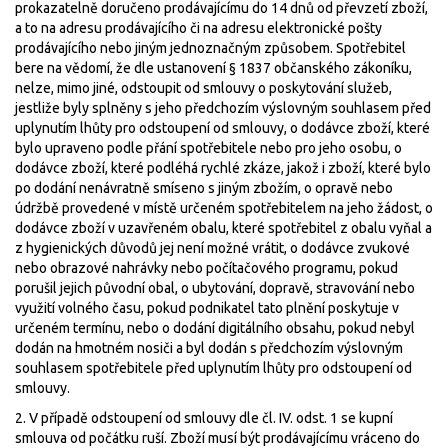
prokazatelně doručeno prodávajícímu do 14 dnů od převzetí zboží,
a to na adresu prodávajícího či na adresu elektronické pošty
prodávajícího nebo jiným jednoznačným způsobem. Spotřebitel
bere na vědomí, že dle ustanovení § 1837 občanského zákoníku,
nelze, mimo jiné, odstoupit od smlouvy o poskytování služeb,
jestliže byly splněny s jeho předchozím výslovným souhlasem před
uplynutím lhůty pro odstoupení od smlouvy, o dodávce zboží, které
bylo upraveno podle přání spotřebitele nebo pro jeho osobu, o
dodávce zboží, které podléhá rychlé zkáze, jakož i zboží, které bylo
po dodání nenávratně smíseno s jiným zbožím, o opravě nebo
údržbě provedené v místě určeném spotřebitelem na jeho žádost, o
dodávce zboží v uzavřeném obalu, které spotřebitel z obalu vyňal a
z hygienických důvodů jej není možné vrátit, o dodávce zvukové
nebo obrazové nahrávky nebo počítačového programu, pokud
porušil jejich původní obal, o ubytování, dopravě, stravování nebo
využití volného času, pokud podnikatel tato plnění poskytuje v
určeném termínu, nebo o dodání digitálního obsahu, pokud nebyl
dodán na hmotném nosiči a byl dodán s předchozím výslovným
souhlasem spotřebitele před uplynutím lhůty pro odstoupení od
smlouvy.
2. V případě odstoupení od smlouvy dle čl. IV. odst. 1 se kupní
smlouva od počátku ruší. Zboží musí být prodávajícímu vráceno do