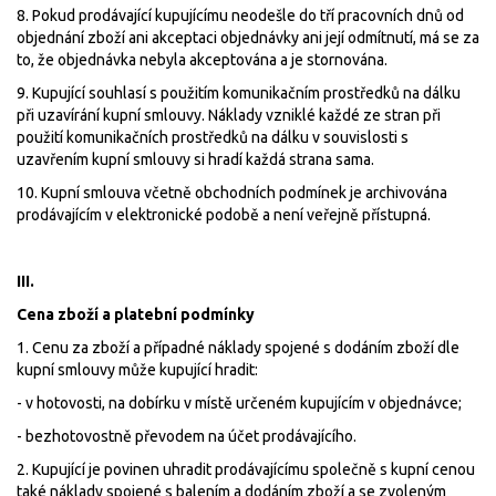
8. Pokud prodávající kupujícímu neodešle do tří pracovních dnů od
objednání zboží ani akceptaci objednávky ani její odmítnutí, má se za
to, že objednávka nebyla akceptována a je stornována.
9. Kupující souhlasí s použitím komunikačním prostředků na dálku
při uzavírání kupní smlouvy. Náklady vzniklé každé ze stran při
použití komunikačních prostředků na dálku v souvislosti s
uzavřením kupní smlouvy si hradí každá strana sama.
10. Kupní smlouva včetně obchodních podmínek je archivována
prodávajícím v elektronické podobě a není veřejně přístupná.
III.
Cena zboží a platební podmínky
1. Cenu za zboží a případné náklady spojené s dodáním zboží dle
kupní smlouvy může kupující hradit:
- v hotovosti, na dobírku v místě určeném kupujícím v objednávce;
- bezhotovostně převodem na účet prodávajícího.
2. Kupující je povinen uhradit prodávajícímu společně s kupní cenou
také náklady spojené s balením a dodáním zboží a se zvoleným