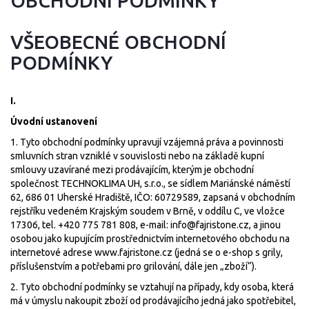
OBCHODNÍ PODMÍNKY
VŠEOBECNÉ OBCHODNÍ
PODMÍNKY
I.
Úvodní ustanovení
1. Tyto obchodní podmínky upravují vzájemná práva a povinnosti
smluvních stran vzniklé v souvislosti nebo na základě kupní
smlouvy uzavírané mezi prodávajícím, kterým je obchodní
společnost TECHNOKLIMA UH, s.r.o., se sídlem Mariánské náměstí
62, 686 01 Uherské Hradiště, IČO: 60729589, zapsaná v obchodním
rejstříku vedeném Krajským soudem v Brně, v oddílu C, ve vložce
17306, tel. +420 775 781 808, e-mail:
info@fajristone.cz
, a jinou
osobou jako kupujícím prostřednictvím internetového obchodu na
internetové adrese www.fajristone.cz (jedná se o e-shop s grily,
příslušenstvím a potřebami pro grilování, dále jen „zboží“).
2. Tyto obchodní podmínky se vztahují na případy, kdy osoba, která
má v úmyslu nakoupit zboží od prodávajícího jedná jako spotřebitel,