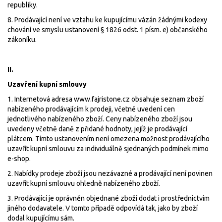
republiky.
8. Prodávající není ve vztahu ke kupujícímu vázán žádnými kodexy
chování ve smyslu ustanovení § 1826 odst. 1 písm. e) občanského
zákoníku.
II.
Uzavření kupní smlouvy
1. Internetová adresa www.fajristone.cz obsahuje seznam zboží
nabízeného prodávajícím k prodeji, včetně uvedení cen
jednotlivého nabízeného zboží. Ceny nabízeného zboží jsou
uvedeny včetně daně z přidané hodnoty, jejíž je prodávající
plátcem. Tímto ustanovením není omezena možnost prodávajícího
uzavřít kupní smlouvu za individuálně sjednaných podmínek mimo
e-shop.
2. Nabídky prodeje zboží jsou nezávazné a prodávající není povinen
uzavřít kupní smlouvu ohledně nabízeného zboží.
3. Prodávající je oprávněn objednané zboží dodat i prostřednictvím
jiného dodavatele. V tomto případě odpovídá tak, jako by zboží
dodal kupujícímu sám.