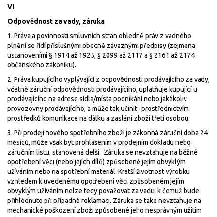
VI.
Odpovědnost za vady, záruka
1. Práva a povinnosti smluvních stran ohledně práv z vadného
plnění se řídí příslušnými obecně závaznými předpisy (zejména
ustanoveními § 1914 až 1925, § 2099 až 2117 a § 2161 až 2174
občanského zákoníku).
2. Práva kupujícího vyplývající z odpovědnosti prodávajícího za vady,
včetně záruční odpovědnosti prodávajícího, uplatňuje kupující u
prodávajícího na adrese sídla/místa podnikání nebo jakékoliv
provozovny prodávajícího, a může tak učinit i prostřednictvím
prostředků komunikace na dálku a zaslání zboží třetí osobou.
3. Při prodeji nového spotřebního zboží je zákonná záruční doba 24
měsíců, může však být prohlášením v prodejním dokladu nebo
záručním listu, stanovená delší. Záruka se nevztahuje na běžné
opotřebení věci (nebo jejích dílů) způsobené jejím obvyklým
užíváním nebo na spotřební materiál. Kratší životnost výrobku
vzhledem k uvedenému opotřebení věci způsobeném jejím
obvyklým užíváním nelze tedy považovat za vadu, k čemuž bude
přihlédnuto při případné reklamaci. Záruka se také nevztahuje na
mechanické poškození zboží způsobené jeho nesprávným užitím