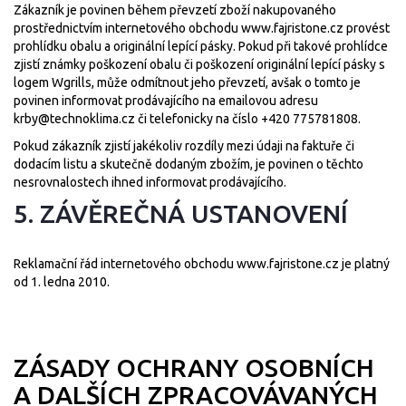
Zákazník je povinen během převzetí zboží nakupovaného
prostřednictvím internetového obchodu
www.fajristone.cz
provést
prohlídku obalu a originální lepící pásky. Pokud při takové prohlídce
zjistí známky poškození obalu či poškození originální lepící pásky s
logem Wgrills, může odmítnout jeho převzetí, avšak o tomto je
povinen informovat prodávajícího na emailovou adresu
krby@technoklima.cz
či telefonicky na číslo +420 775781808.
Pokud zákazník zjistí jakékoliv rozdíly mezi údaji na faktuře či
dodacím listu a skutečně dodaným zbožím, je povinen o těchto
nesrovnalostech ihned informovat prodávajícího.
5. ZÁVĚREČNÁ USTANOVENÍ
Reklamační řád internetového obchodu
www.fajristone.cz
je platný
od 1. ledna 2010.
ZÁSADY OCHRANY OSOBNÍCH
A DALŠÍCH ZPRACOVÁVANÝCH