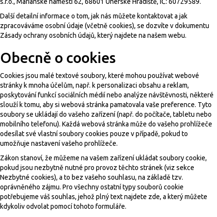
s.r.o., Mariánské náměstí 62, 68601 Uherské Hradiště, IČ: 60729589.
Další detailní informace o tom, jak nás můžete kontaktovat a jak
zpracováváme osobní údaje (včetně cookies), se dozvíte v dokumentu
Zásady ochrany osobních údajů, který najdete na našem webu.
Obecně o cookies
Cookies jsou malé textové soubory, které mohou používat webové
stránky k mnoha účelům, např. k personalizaci obsahu a reklam,
poskytování funkcí sociálních médií nebo analýze návštěvnosti, některé
slouží k tomu, aby si webová stránka pamatovala vaše preference. Tyto
soubory se ukládají do vašeho zařízení (např. do počítače, tabletu nebo
mobilního telefonu). Každá webová stránka může do vašeho prohlížeče
odesílat své vlastní soubory cookies pouze v případě, pokud to
umožňuje nastavení vašeho prohlížeče.
Zákon stanoví, že můžeme na vašem zařízení ukládat soubory cookie,
pokud jsou nezbytně nutné pro provoz těchto stránek (viz sekce
Nezbytné cookies), a to bez vašeho souhlasu, na základě tzv.
oprávněného zájmu. Pro všechny ostatní typy souborů cookie
potřebujeme váš souhlas, jehož plný text najdete
zde
, a který můžete
kdykoliv odvolat pomocí tohoto
formuláře
.