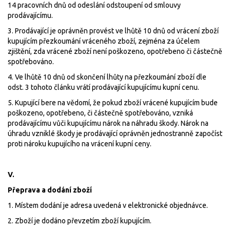
14 pracovních dnů od odeslání odstoupení od smlouvy
prodávajícímu.
3. Prodávající je oprávněn provést ve lhůtě 10 dnů od vrácení zboží
kupujícím přezkoumání vráceného zboží, zejména za účelem
zjištění, zda vrácené zboží není poškozeno, opotřebeno či částečně
spotřebováno.
4. Ve lhůtě 10 dnů od skončení lhůty na přezkoumání zboží dle
odst. 3 tohoto článku vrátí prodávající kupujícímu kupní cenu.
5. Kupující bere na vědomí, že pokud zboží vrácené kupujícím bude
poškozeno, opotřebeno, či částečně spotřebováno, vzniká
prodávajícímu vůči kupujícímu nárok na náhradu škody. Nárok na
úhradu vzniklé škody je prodávající oprávněn jednostranně započíst
proti nároku kupujícího na vrácení kupní ceny.
V.
Přeprava a dodání zboží
1. Místem dodání je adresa uvedená v elektronické objednávce.
2. Zboží je dodáno převzetím zboží kupujícím.