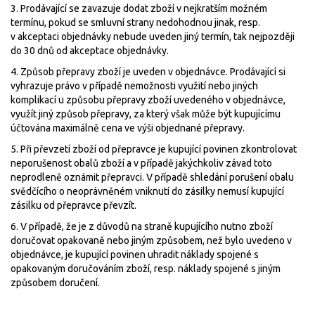
3. Prodávající se zavazuje dodat zboží v nejkratším možném
termínu, pokud se smluvní strany nedohodnou jinak, resp.
v akceptaci objednávky nebude uveden jiný termín, tak nejpozději
do 30 dnů od akceptace objednávky.
4. Způsob přepravy zboží je uveden v objednávce. Prodávající si
vyhrazuje právo v případě nemožnosti využití nebo jiných
komplikací u způsobu přepravy zboží uvedeného v objednávce,
využít jiný způsob přepravy, za který však může být kupujícímu
účtována maximálně cena ve výši objednané přepravy.
5. Při převzetí zboží od přepravce je kupující povinen zkontrolovat
neporušenost obalů zboží a v případě jakýchkoliv závad toto
neprodleně oznámit přepravci. V případě shledání porušení obalu
svědčícího o neoprávněném vniknutí do zásilky nemusí kupující
zásilku od přepravce převzít.
6. V případě, že je z důvodů na straně kupujícího nutno zboží
doručovat opakovaně nebo jiným způsobem, než bylo uvedeno v
objednávce, je kupující povinen uhradit náklady spojené s
opakovaným doručováním zboží, resp. náklady spojené s jiným
způsobem doručení.