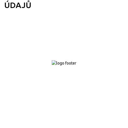
ÚDAJŮ
Technoklima UH, s.r.o. , ul. Hradišťská 95, 686 03 Staré Město u
Uherského Hradiště +420 606 693 600, E-mail:
info@fajristone.cz
OBCHODNÍ PODMÍNKY