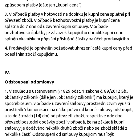
způsobem platby (dále jen „kupní cena“).
3. V případě platby v hotovosti na dobírku je kupní cena splatná při
převzetí zboží. V případě bezhotovostní platby je kupní cena
splatná do 7 dnů od uzavření kupní smlouvy. V případě
bezhotovostní platby je závazek kupujícího uhradit kupní cenu
splněn okamžikem připsání příslušné částky na účet prodávajícího.
4. Prodávající je oprávněn požadovat uhrazení celé kupní ceny před
odesláním zboží kupujícímu.
IV.
Odstoupení od smlouvy
1. V souladu s ustanovením § 1829 odst. 1 zákona č. 89/2012 Sb.,
občanský zákoník (dále jen „občanský zákoník“) má kupující, který je
spotřebitelem, v případě uzavření smlouvy prostřednictvím využití
prostředků komunikace na dálku právo od kupní smlouvy odstoupit,
a to do čtrnácti (14) dnů od převzetí zboží, respektive ode dne
převzetí poslední dodávky zboží v případě, že na základě kupní
smlouvy je dodáváno několik druhů zboží nebo se zboží skládá z
několika částí. Odstoupení od smlouvy kupujícím musí být