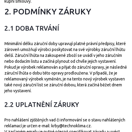
kupní smlouvy.
2. PODMÍNKY ZÁRUKY
2.1 DOBA TRVÁNÍ
Minimální délku záruční doby upravují platné právní předpisy, které
zároveň umožňují výrobci poskytovat na své výrobky záruční lhůtu
delší. Záruční lhůta na zakoupené zboží se uvádí v jeho záručním
nebo dodacím listu a začíná plynout od chvíle jejich vystavení.
Pokud je výrobek reklamován a přijat do záruční opravy, je následně
záruční lhůta o dobu této opravy prodloužena. V případě, že je
reklamovaný výrobek vyměněn, je na tento nový výrobek vystaven
také nový záruční list se záruční dobou, která začíná běžet dnem
jeho vystavení.
2.2 UPLATNĚNÍ ZÁRUKY
Pro nahlášení zjištěných vad či informování se o stavu nahlášených
reklamací je určen e-mail:
krby@technoklima.cz
.
V zaslaném emailu je nutné přesně specifikovat závadu a uvést