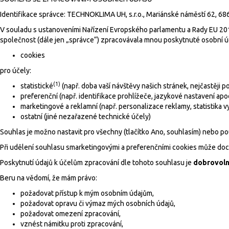
Identifikace správce: TECHNOKLIMA UH, s.r.o., Mariánské náměstí 62, 68
V souladu s ustanoveními Nařízení Evropského parlamentu a Rady EU 2016
společnost (dále jen „správce“) zpracovávala mnou poskytnuté osobní údaj
cookies
pro účely:
(1)
statistické
(např. doba vaší návštěvy našich stránek, nejčastěji 
preferenční (např. identifikace prohlížeče, jazykové nastavení apo
marketingové a reklamní (např. personalizace reklamy, statistika v
ostatní (jiné nezařazené technické účely)
Souhlas je možno nastavit pro všechny (tlačítko Ano, souhlasím) nebo pou
Při udělení souhlasu smarketingovými a preferenčními cookies může doch
Poskytnutí údajů k účelům zpracování dle tohoto souhlasu je
dobrovoln
Beru na vědomí, že mám právo:
požadovat přístup k mým osobním údajům,
požadovat opravu či výmaz mých osobních údajů,
požadovat omezení zpracování,
vznést námitku proti zpracování,