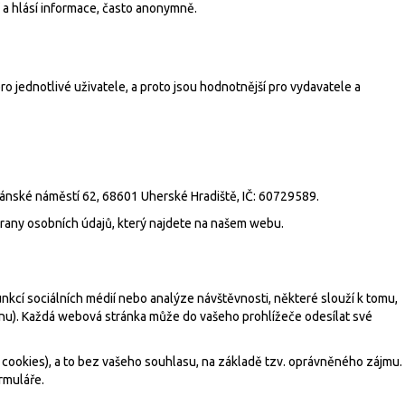
 a hlásí informace, často anonymně.
o jednotlivé uživatele, a proto jsou hodnotnější pro vydavatele a
iánské náměstí 62, 68601 Uherské Hradiště, IČ: 60729589.
hrany osobních údajů, který najdete na našem webu.
kcí sociálních médií nebo analýze návštěvnosti, některé slouží k tomu,
fonu). Každá webová stránka může do vašeho prohlížeče odesílat své
cookies), a to bez vašeho souhlasu, na základě tzv. oprávněného zájmu.
rmuláře
.