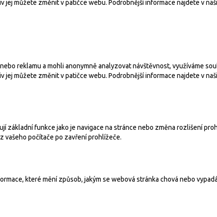
iv jej můžete změnit v patičce webu. Podrobnější informace najdete v na
ebo reklamu a mohli anonymně analyzovat návštěvnost, využíváme soubory
iv jej můžete změnit v patičce webu. Podrobnější informace najdete v na
ují základní funkce jako je navigace na stránce nebo změna rozlišení pr
z vašeho počítače po zavření prohlížeče.
ormace, které mění způsob, jakým se webová stránka chová nebo vypadá j