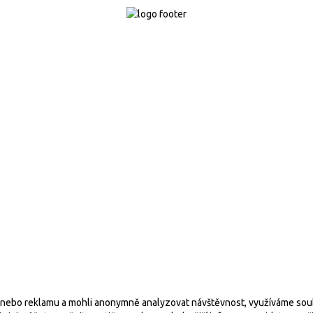
ul. Hradišťská 95, 686 03 Staré Město u Uherského Hradiště +420 606 693 6
OBCHODNÍ PODMÍNKY
7 Fajri stone |
Nastavení cookies
| Tvorba webových stránek
mach
ebo reklamu a mohli anonymně analyzovat návštěvnost, využíváme soubory