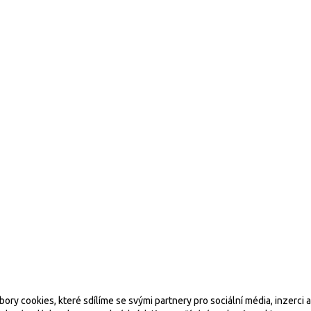
00, E-mail:
info@fajristone.cz
in.cz
 cookies, které sdílíme se svými partnery pro sociální média, inzerci a