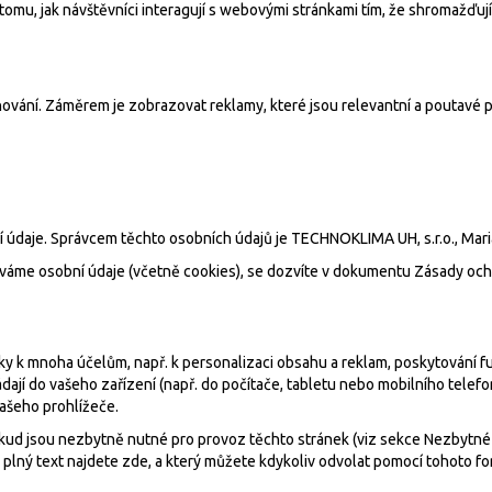
u, jak návštěvníci interagují s webovými stránkami tím, že shromažďují
hování. Záměrem je zobrazovat reklamy, které jsou relevantní a poutavé pr
í údaje. Správcem těchto osobních údajů je TECHNOKLIMA UH, s.r.o., Mar
ováváme osobní údaje (včetně cookies), se dozvíte v dokumentu Zásady oc
 k mnoha účelům, např. k personalizaci obsahu a reklam, poskytování fun
dají do vašeho zařízení (např. do počítače, tabletu nebo mobilního tele
ašeho prohlížeče.
kud jsou nezbytně nutné pro provoz těchto stránek (viz sekce Nezbytné 
 plný text najdete
zde
, a který můžete kdykoliv odvolat pomocí tohoto
fo