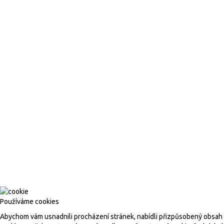
Technoklima UH, s.r.o. , 
© 201
Používáme cookies
Abychom vám usnadnili procházení stránek, nabídli přizpůsobený obsah n