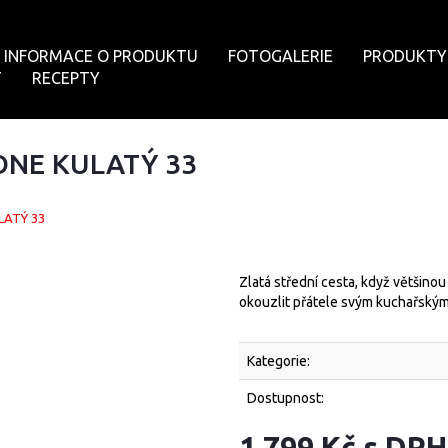
INFORMACE O PRODUKTU
FOTOGALERIE
PRODUKTY
T
RECEPTY
ONE KULATÝ 33
LATÝ 33
Zlatá střední cesta, když většinou
okouzlit přátele svým kuchařský
Kategorie:
Dostupnost:
1 799 Kč s DPH