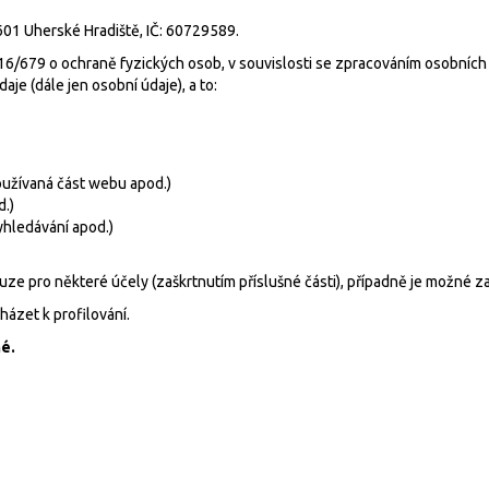
601 Uherské Hradiště, IČ: 60729589.
/679 o ochraně fyzických osob, v souvislosti se zpracováním osobních úd
e (dále jen osobní údaje), a to:
používaná část webu apod.)
d.)
yhledávání apod.)
ze pro některé účely (zaškrtnutím příslušné části), případně je možné za
ázet k profilování.
é.